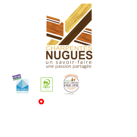
CHARPENTES NUGUES
538 Route Z.I. des Prioles
71520 DOMPIERRE LES ORMES‍
TÉLÉPHONE