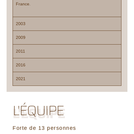
France.
2003
2009
2011
2016
2021
L'ÉQUIPE
L'ÉQUIPE
Forte de 13 personnes